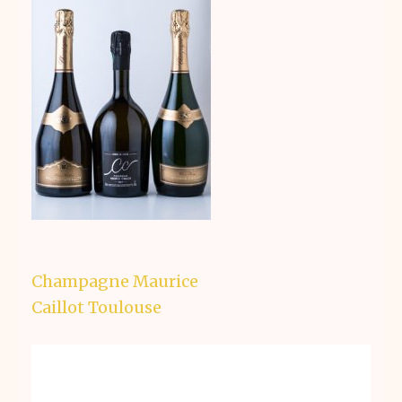
Navigation
Champagne Maurice
de
Caillot Toulouse
l’article