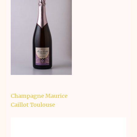
Navigation
Champagne Maurice
de
Caillot Toulouse
l’article