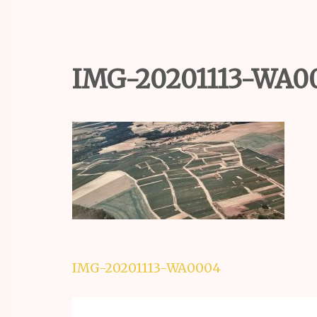
IMG-20201113-WA0
Navigation
IMG-20201113-WA0004
de
l’article